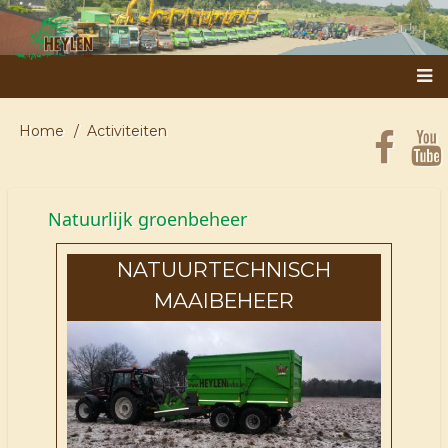
Overslaan
en
naar
MAIN
de
NAVIGATION
inhoud
gaan
Home
Activiteiten
KRUIMELPAD
Natuurlijk groenbeheer
NATUURTECHNISCH
MAAIBEHEER