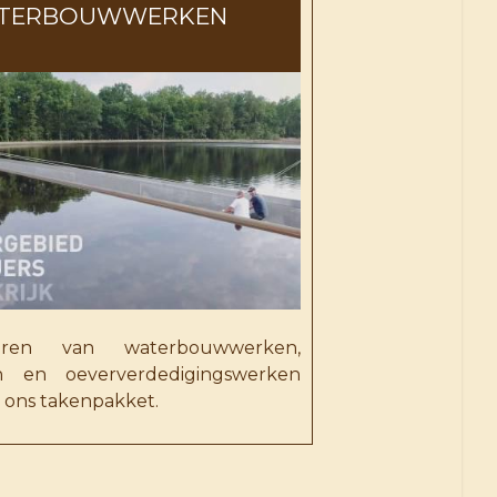
TERBOUWWERKEN
eren van waterbouwwerken,
en en oeververdedigingswerken
t ons takenpakket.