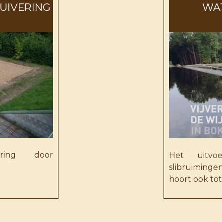
UIVERING
WA
vering door
Het uitvo
slibruiming
hoort ook to